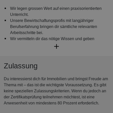
Wir legen grossen Wert auf einen praxisorientierten
Unterricht.
Unsere Bewirtschaftungsprofis mit langjähriger
Berufserfahrung bringen dir sämtliche relevanten
Arbeitsschritte bei.
Wir vermitteln dir das nötige Wissen und geben
wertvolle Tipps, damit du Sachverhalte aus der
Berufspraxis analysieren und wiederkehrende
Aufgaben auch mit Hilfe der Gesetze lösen kannst.
Du erhältst praxisorientierte Lehrmittel mit Mustern und
Zulassung
Beispielen, die du auch später noch verwenden kannst.
Der Hauseigentümerverband (HEV) Schweiz prüft
Du interessierst dich für Immobilien und bringst Freude am
regelmässig, ob die Kurskonzepte den Bedürfnissen
Thema mit – das ist die wichtigste Voraussetzung. Es gibt
des Marktes entsprechen und kontrolliert die
keine speziellen Zulassungskriterien. Wenn du jedoch an
Kursunterlagen auf ihre Aktualität.
der Zertifikatsprüfung teilnehmen möchtest, ist eine
Alle Lehrmittel sind im Kurspreis inbegriffen.
Anwesenheit von mindestens 80 Prozent erforderlich.
Als Studierende/r der WISS erhältst du automatisch
einen kostenlosen Zugang zu
brandsforstudents.ch
und