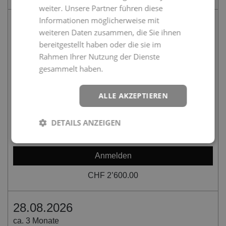
weiter. Unsere Partner führen diese
Informationen möglicherweise mit
weiteren Daten zusammen, die Sie ihnen
25.08.2026
bereitgestellt haben oder die sie im
ca. 3 Monate
Rahmen Ihrer Nutzung der Dienste
gesammelt haben.
Weitere Informationen
Online
Di
17:30 - 21:00
ALLE AKZEPTIEREN
Do
17:30 - 21:00
Online-Kurs inkl. Kursunterlagen und Zertifikatsprüfung
Kick-off Veranstaltung "Einführung in den Studiengang und
DETAILS ANZEIGEN
Systeme" findet online am Montag, 24.08.2026 10:00-12:00 Uhr
statt.
Anmelden
CHF 2’600.00
28.08.2026
ca. 3 Monate