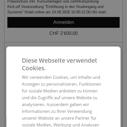
Präsenzkurs inkl. Kursunterlagen und Zertifikatsprüfung
Kick-off Veranstaltung "Einführung in den Studiengang und
Systeme" findet online am 24.08.2026 10:00-12:00 Uhr statt.
Anmelden
CHF 2’600.00
24.08.2026
Diese Webseite verwendet
Cookies.
ca. 3 Monate
Zürich
Wir verwenden Cookies, um Inhalte und
Anzeigen zu personalisieren, Funktionen
Mo
13:30 - 21:00
für soziale Medien anbieten zu können
Präsenzkurs inkl. Kursunterlagen und Zertifikatsprüfung
Kick-off Veranstaltung "Einführung in den Studiengang und
und die Zugriffe auf unsere Website zu
Systeme" findet online am 24.08.2026 10:00-12:00 Uhr statt.
analysieren. Ausserdem geben wir
Informationen zu Ihrer Verwendung
Anmelden
unserer Website an unsere Partner für
CHF 2’600.00
soziale Medien, Werbung und Analysen