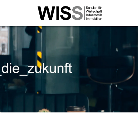
rtschaftsinformatik
l. Wirtschaftsinformatiker/in HF
ital Transformation NDS HF
tschaftsinformatiker/in mit eidg. FA
Business Specialist mit eidg. FA
Professional WISS ‒ Trends, Analysen &
ategien für den Einsatz von KI in Unternehmen
Professional WISS ‒ KI-basierte Optimierung von
iness Cases
Professional WISS ‒ Einführung &
terentwicklung von KI in Unternehmen
 FH Wirtschaftsinformatik