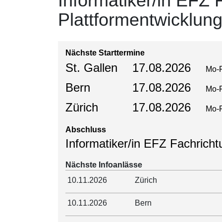
Informatiker/in EFZ 
Immobilien
Plattformentwicklun
Bauprojekt- & Immobilienmanagement NDS HF
Immobilienbewirtschafter/in mit eidg. FA
Nächste Starttermine
Prüfungsvorbereitung für Immobilienbewirtschaft
mit eidg. FA
St. Gallen
17.08.2026
Mo-
Immobilienbewerter/in mit eidg. FA
Bern
17.08.2026
Prüfungsvorbereitung für Immobilienbewertung mi
Mo-
eidg. FA
Zürich
17.08.2026
Immobilienvermarkter/in mit eidg. FA
Mo-
Prüfungsvorbereitung für Immobilienvermarktung 
eidg. FA
Abschluss
Informatiker/in EFZ Fachricht
Eidg. dipl. Immobilientreuhänder/in
Prüfungsvorbereitung für Immobilientreuhand mit
eidg. Diplom
Nächste Infoanlässe
Sachbearbeiter/in Immobilienbewirtschaftung
10.11.2026
Zürich
WISS/HEV
Sachbearbeiter/in Immobilienbewertung WISS/HE
10.11.2026
Bern
Sachbearbeiter/in Immobilienvermarktung WISS/
Sachbearbeiter/in Liegenschaftenunterhalt WISS