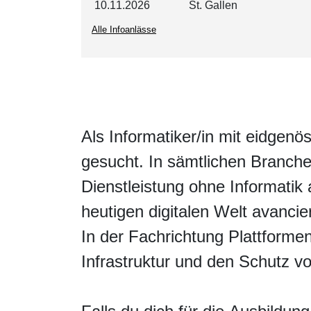
10.11.2026
St. Gallen
Sachbearbeiter/in Liegenschaftenbuchhaltung
WISS/HEV
Alle Infoanlässe
Modul Stockwerkeigentum WISS/HEV
E-Learning
Als Informatiker/in mit eidgen
gesucht. In sämtlichen Branch
Dienstleistung ohne Informatik 
heutigen digitalen Welt avancier
In der Fachrichtung Plattformen
Infrastruktur und den Schutz v