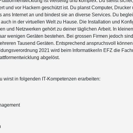
Plattformentwicklung ist vielseitig und komplex. Du stellst sicher
niert und vor Hackern geschützt ist. Du planst Computer, Drucker
 ans Internet an und bindest sie an diverse Services. Du beglei
 auch in der virtuellen Welt zu Hause. Die Installation und Konfi
und Netzwerken gehört zu deiner täglichen Arbeit. In kleine
ar wenigen Geräten bestehen. Bei grossen Firmen jedoch sind
mehreren Tausend Geräten. Entsprechend anspruchsvoll können
ildungsverordnung 2021 wird beim Informatiker/in EFZ die Fach
attformentwicklung abgelöst.
u wirst in folgenden IT-Kompetenzen erarbeiten:
ite verwendet Cookies.
anagement
okies, um Inhalte und Anzeigen zu personalisieren, Funktionen f
en und die Zugriffe auf unsere Website zu analysieren. Ausserde
 Ihrer Verwendung unserer Website an unsere Partner für soziale
n
ysen weiter. Unsere Partner führen diese Informationen möglic