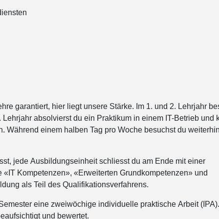
usammen, die Sie ihnen bereitgestellt haben oder die sie im Rah
diensten
ammelt haben.
Weitere Informationen
EIGEN
ALLE A
hre garantiert, hier liegt unsere Stärke. Im 1. und 2. Lehrjahr b
. Lehrjahr absolvierst du ein Praktikum in einem IT-Betrieb und 
en. Während einem halben Tag pro Woche besuchst du weiterhi
sst, jede Ausbildungseinheit schliesst du am Ende mit einer
ule «IT Kompetenzen», «Erweiterten Grundkompetenzen» und
ung als Teil des Qualifikationsverfahrens.
 Semester eine zweiwöchige individuelle praktische Arbeit (IPA)
eaufsichtigt und bewertet.