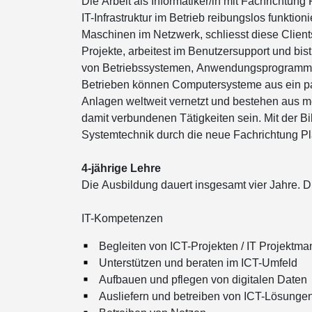
Die Arbeit als Informatiker/in mit Fachrichtung 
IT-Infrastruktur im Betrieb reibungslos funktio
Maschinen im Netzwerk, schliesst diese Clients
Projekte, arbeitest im Benutzersupport und bist
von Betriebssystemen, Anwendungsprogrammen 
Betrieben können Computersysteme aus ein pa
Anlagen weltweit vernetzt und bestehen aus 
damit verbundenen Tätigkeiten sein. Mit der B
Systemtechnik durch die neue Fachrichtung Pl
4-jährige Lehre
Die Ausbildung dauert insgesamt vier Jahre. D
IT-Kompetenzen
Diese Webse
Begleiten von ICT-Projekten / IT Projektm
Wir verwenden Co
Unterstützen und beraten im ICT-Umfeld
anbieten zu könn
Aufbauen und pflegen von digitalen Daten
Informationen zu
Ausliefern und betreiben von ICT-Lösunge
Werbung und Anal