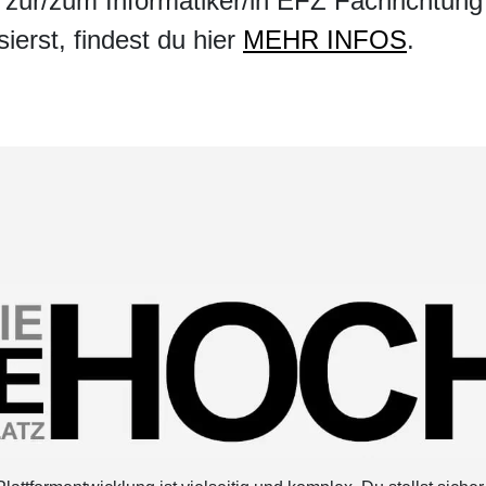
g zur/zum Informatiker/in EFZ Fachrichtung
ierst, findest du hier
MEHR INFOS
.