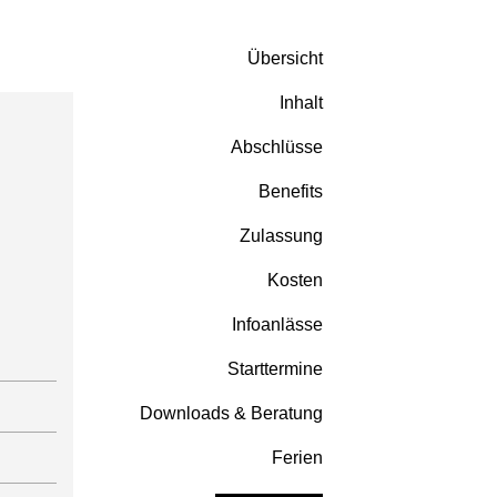
odulkurse
Sprunglinks
Übersicht
ulkurs Content Marketing
ulkurs KI im Online Marketing
Inhalt
ulkurs SEO
Abschlüsse
ulkurs Social Media Ads
ulkurs WordPress Website Creation
Benefits
Zulassung
Kosten
Infoanlässe
Starttermine
Downloads & Beratung
Ferien