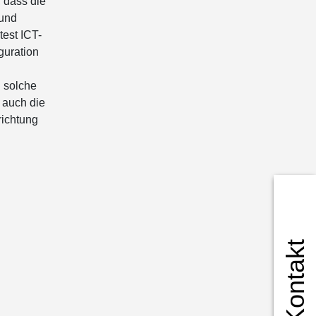
, dass die
 und
test ICT-
guration
n
 solche
 auch die
richtung
Kontakt
ür soziale Medien
m geben wir
 Medien,
herweise mit