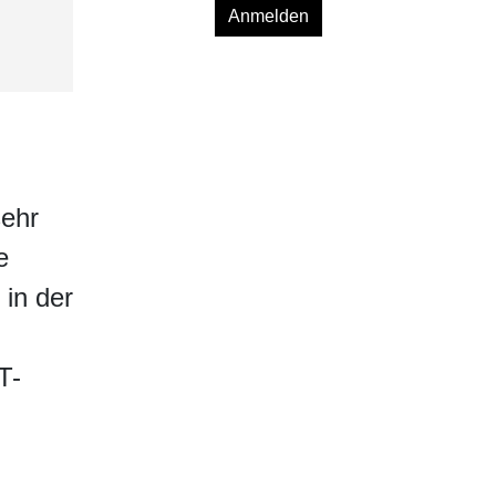
Anmelden
sehr
e
 in der
T-