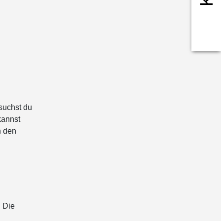
men Ihrer Nutzung
KZEPTIEREN
esuchst du
kannst
n den
. Die