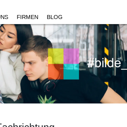
UNS
FIRMEN
BLOG
Informatik
Wi
Dipl. Informatiker/in HF
Dip
PRO-Modul – Mit Vibe Coding eine Applikation
Dig
professionell entwickeln
Wir
PRO-Modul – Netzwerkservices mit Docker und KI
AI 
bereitstellen
KI-
IT Security & Risk Management NDS HF
Str
ICT-Platform Development Specialist mit eidg. FA
KI-
Cyber Security Specialist/in mit eidg. FA
Bus
CAS FH Informatik
KI-
Wei
CAS