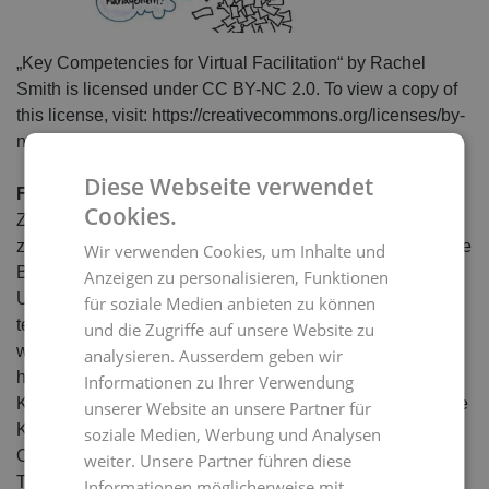
„Key Competencies for Virtual Facilitation“ by Rachel
Smith is licensed under CC BY-NC 2.0. To view a copy of
this license, visit: https://creativecommons.org/licenses/by-
nc/2.0
Diese Webseite verwendet
Fazit
Cookies.
Zahlreiche arbeitspsychologische Untersuchungen, bspw.
zur Telearbeit, zeigten keine Unterschiede in Bezug auf die
Wir verwenden Cookies, um Inhalte und
Belastungsfaktoren wie Zeitdruck, Arbeitskomplexität und
Anzeigen zu personalisieren, Funktionen
Unsicherheit (Nerdinger, Blickle, & Schaper, 2019). Die
für soziale Medien anbieten zu können
teilweise geringeren Kommunikationsmöglichkeiten
und die Zugriffe auf unsere Website zu
wurden durch weniger Arbeitsunterbrechungen und einen
analysieren. Ausserdem geben wir
höheren Zeitspielraum kompensiert. Virtuelle Teams oder
Informationen zu Ihrer Verwendung
Klassen kommunizieren in erster Linie durch elektronische
unserer Website an unsere Partner für
Kommunikationsmedien wie E-Mail, Internetdienste,
soziale Medien, Werbung und Analysen
Online-Meetings, Web-Konferenzen etc. Gerade virtuelle
weiter. Unsere Partner führen diese
Treffen der Teilnehmenden mithilfe von Webinaren und
Informationen möglicherweise mit