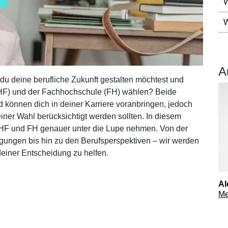
W
Grundbildung
M
W
ICT-Fachmann/-frau EFZ
Mod
ICT-Fachmann/-frau EFZ für quereinsteigende
Mod
Erwachsene
ung
Mod
Informatiker/in EFZ (Applikationsentwicklung)
A
Mod
Informatiker/in EFZ (Plattformentwicklung)
 du deine berufliche Zukunft gestalten möchtest und
Mod
t
Informatiker/in EFZ (Applikationsentwicklung) für
HF) und der Fachhochschule (FH) wählen? Beide
quereinsteigende Erwachsene
 können dich in deiner Karriere voranbringen, jedoch
Informatiker/in EFZ (Plattformentwicklung) für
iner Wahl berücksichtigt werden sollten. In diesem
quereinsteigende Erwachsene
mit
n HF und FH genauer unter die Lupe nehmen. Von der
Berufsmaturität Ausrichtung: Technik Architektur Life
Sciences
gungen bis hin zu den Berufsperspektiven – wir werden
deiner Entscheidung zu helfen.
Downloads zu den Angeboten der Grundbildung
Al
Me
V
HEV
/HEV