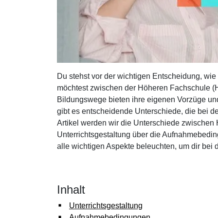
Immobilien
Bauprojekt- & Immobilienmanagement NDS HF
Immobilienbewirtschafter/in mit eidg. FA
Prüfungsvorbereitung für Immobilienbewirtschaft
mit eidg. FA
Immobilienbewerter/in mit eidg. FA
Du stehst vor der wichtigen Entscheidung, wie
Prüfungsvorbereitung für Immobilienbewertung mi
möchtest zwischen der Höheren Fachschule (
eidg. FA
Bildungswege bieten ihre eigenen Vorzüge und
Immobilienvermarkter/in mit eidg. FA
gibt es entscheidende Unterschiede, die bei de
Prüfungsvorbereitung für Immobilienvermarktung 
Artikel werden wir die Unterschiede zwische
eidg. FA
Unterrichtsgestaltung über die Aufnahmebedin
Eidg. dipl. Immobilientreuhänder/in
alle wichtigen Aspekte beleuchten, um dir bei 
Prüfungsvorbereitung für Immobilientreuhand mit
eidg. Diplom
Sachbearbeiter/in Immobilienbewirtschaftung
WISS/HEV
Inhalt
Sachbearbeiter/in Immobilienbewertung WISS/HE
Sachbearbeiter/in Immobilienvermarktung WISS/
Unterrichtsgestaltung
Sachbearbeiter/in Liegenschaftenunterhalt WISS
Aufnahmebedingungen