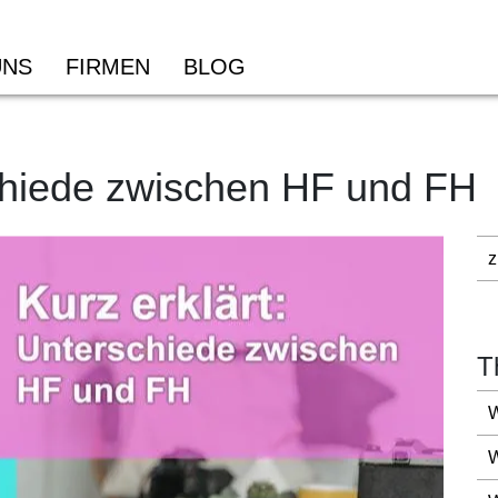
UNS
FIRMEN
BLOG
schiede zwischen HF und FH
Informatik
Wi
Dipl. Informatiker/in HF
Dip
PRO-Modul – Mit Vibe Coding eine Applikation
Dig
professionell entwickeln
z
Wir
PRO-Modul – Netzwerkservices mit Docker und KI
AI 
bereitstellen
KI-
IT Security & Risk Management NDS HF
Str
ICT-Platform Development Specialist mit eidg. FA
T
KI-
Cyber Security Specialist/in mit eidg. FA
Bus
W
CAS FH Informatik
KI-
Wei
W
CAS