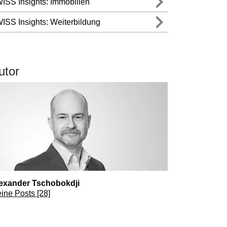
ISS Insights: Immobilien
odulkurse
ISS Insights: Weiterbildung
ulkurs Content Marketing
ulkurs KI im Online Marketing
ulkurs SEO
utor
ulkurs Social Media Ads
ulkurs WordPress Website Creation
exander Tschobokdji
ine Posts [28]