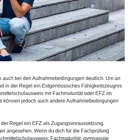
 auch bei den Aufnahmebedingungen deutlich. Um an
nd in der Regel ein Eidgenössisches Fähigkeitszeugnis
hmittelschulausweis mit Fachmaturität oder EFZ im
. Es können jedoch auch andere Aufnahmebedingungen
ite verwendet Cookies.
okies, um Inhalte und Anzeigen zu personalisieren, Funktionen f
n der Regel ein EFZ als Zugangsvoraussetzung.
en und die Zugriffe auf unsere Website zu analysieren. Ausserde
tiger angesehen. Wenn du dich für die Fachprüfung
 Ihrer Verwendung unserer Website an unsere Partner für soziale
achmittelschulausweis, Fachmaturität, gymnasiale
ysen weiter. Unsere Partner führen diese Informationen möglic