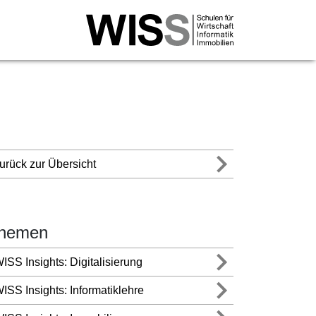
rtschaftsinformatik
l. Wirtschaftsinformatiker/in HF
ital Transformation NDS HF
urück zur Übersicht
tschaftsinformatiker/in mit eidg. FA
Business Specialist mit eidg. FA
Professional WISS ‒ Trends, Analysen &
ategien für den Einsatz von KI in Unternehmen
hemen
Professional WISS ‒ KI-basierte Optimierung von
iness Cases
ISS Insights: Digitalisierung
Professional WISS ‒ Einführung &
terentwicklung von KI in Unternehmen
ISS Insights: Informatiklehre
 FH Wirtschaftsinformatik