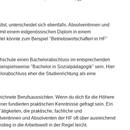
usammen, die Sie ihnen bereitgestellt haben oder die sie im Rah
ammelt haben.
Weitere Informationen
tst, unterscheidet sich ebenfalls. Absolventinnen und
EIGEN
ALLE A
mit einem eidgenössischen Diplom in einem
tel könnte zum Beispiel "Betriebswirtschafter/-in HF"
chschule einen Bachelorabschluss im entsprechenden
eispielsweise "Bachelor in Sozialpädagogik" sein. Hier
lorabschluss eher die Studienrichtung als eine
ichnete Berufsaussichten. Wenn du dich für die Höhere
ner fundierten praktischen Kenntnisse gefragt sein. Ein
ätigkeiten, die praktische, fachliche und
entinnen und Absolventen der HF oft über ausreichend
stieg in die Arbeitswelt in der Regel leicht.