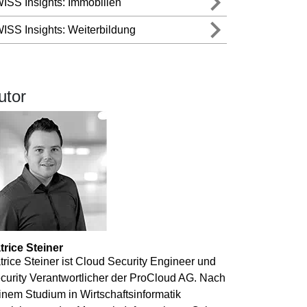
ISS Insights: Immobilien
odulkurse
ISS Insights: Weiterbildung
ulkurs Content Marketing
ulkurs KI im Online Marketing
ulkurs SEO
utor
ulkurs Social Media Ads
ulkurs WordPress Website Creation
trice Steiner
trice Steiner ist Cloud Security Engineer und
curity Verantwortlicher der ProCloud AG. Nach
inem Studium in Wirtschaftsinformatik