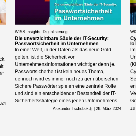
WISS Insights: Digitalisierung
WIS
Die unverzichtbare Säule der IT-Security:
Cy
Passwortsicherheit im Unternehmen
Io
In einer Welt, in der Daten als das neue Gold
Im
gelten, ist die Sicherheit von
Un
ck,
Unternehmensinformationen wichtiger denn je.
(K
it
Passwortsicherheit ist kein neues Thema,
Cy
it
dennoch wird es immer noch zu gern übersehen.
Se
Sichere Passwörter spielen eine zentrale Rolle
en
und sind ein entscheidender Bestandteil der IT-
Ve
Sicherheitsstrategie eines jeden Unternehmens.
Ge
2024
zu
Alexander Tschobokdji | 28. März 2024