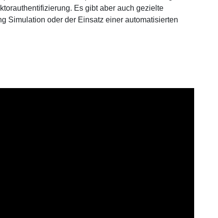
torauthentifizierung. Es gibt aber auch gezielte
Simulation oder der Einsatz einer automatisierten
ite verwendet Cookies.
okies, um Inhalte und Anzeigen zu personalisieren, Funktionen f
en und die Zugriffe auf unsere Website zu analysieren. Ausserde
 Ihrer Verwendung unserer Website an unsere Partner für soziale
ysen weiter. Unsere Partner führen diese Informationen möglic
usammen, die Sie ihnen bereitgestellt haben oder die sie im Rah
ammelt haben.
Weitere Informationen
EIGEN
ALLE A