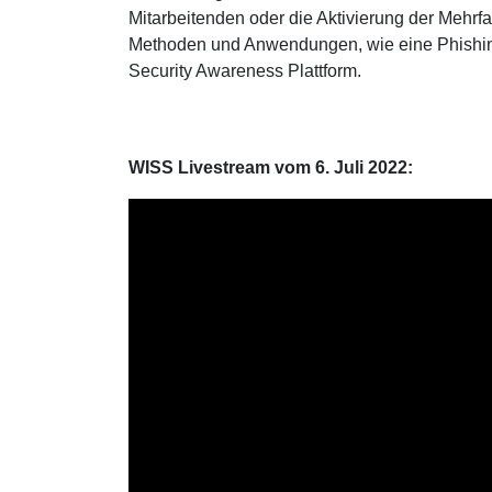
Mitarbeitenden oder die Aktivierung der Mehrfak
Methoden und Anwendungen, wie eine Phishing 
Security Awareness Plattform.
Diese Webse
Wir verwenden Co
WISS Livestream vom 6. Juli 2022:
anbieten zu könn
Informationen zu
Werbung und Anal
weiteren Daten z
der Dienste ges
DETAILS ANZ