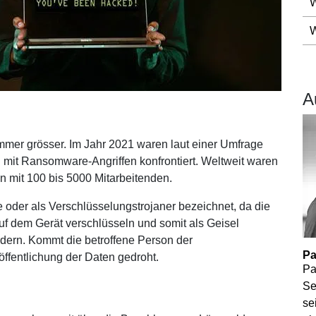
W
Grundbildung
M
W
ICT-Fachmann/-frau EFZ
Mod
ICT-Fachmann/-frau EFZ für quereinsteigende
Mod
Erwachsene
ung
Mod
Informatiker/in EFZ (Applikationsentwicklung)
A
Mod
Informatiker/in EFZ (Plattformentwicklung)
Mod
t
Informatiker/in EFZ (Applikationsentwicklung) für
quereinsteigende Erwachsene
mer grösser. Im Jahr 2021 waren laut einer Umfrage
Informatiker/in EFZ (Plattformentwicklung) für
it Ransomware-Angriffen konfrontiert. Weltweit waren
quereinsteigende Erwachsene
mit
 mit 100 bis 5000 Mitarbeitenden.
Berufsmaturität Ausrichtung: Technik Architektur Life
Sciences
oder als Verschlüsselungstrojaner bezeichnet, da die
Downloads zu den Angeboten der Grundbildung
uf dem Gerät verschlüsseln und somit als Geisel
ern. Kommt die betroffene Person der
Pa
öffentlichung der Daten gedroht.
Pa
V
Se
HEV
se
/HEV