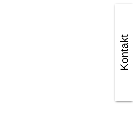
Kontakt
ür soziale Medien
m geben wir
 Medien,
herweise mit
men Ihrer Nutzung
KZEPTIEREN