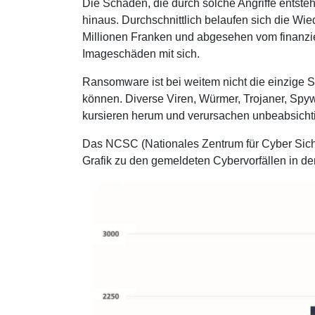
Die Schäden, die durch solche Angriffe entst
Sachbearbeiter/in Liegenschaftenbuchhaltung
hinaus. Durchschnittlich belaufen sich die Wie
WISS/HEV
Millionen Franken und abgesehen vom finanzie
Modul Stockwerkeigentum WISS/HEV
Imageschäden mit sich.
Ransomware ist bei weitem nicht die einzige S
E-Learning
können. Diverse Viren, Würmer, Trojaner, Spy
kursieren herum und verursachen unbeabsicht
Das NCSC (Nationales Zentrum für Cyber Sicher
Grafik zu den gemeldeten Cybervorfällen in der