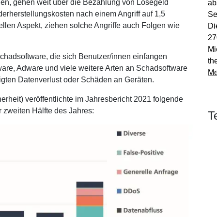
ehen, gehen weit über die Bezahlung von Lösegeld
ab
derherstellungskosten nach einem Angriff auf 1,5
Se
llen Aspekt, ziehen solche Angriffe auch Folgen wie
Di
27
Mi
chadsoftware, die sich Benutzer/innen einfangen
Alle Angebote
th
ware, Adware und viele weitere Arten an Schadsoftware
Me
igten Datenverlust oder Schäden an Geräten.
heit) veröffentlichte im Jahresbericht 2021 folgende
 zweiten Hälfte des Jahres:
T