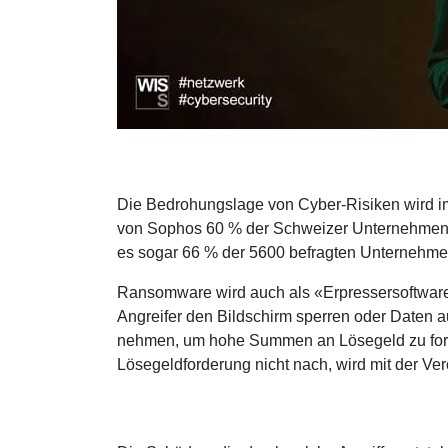
Immobilien
Bauprojekt- & Immobilienmanagement NDS HF
Immobilienbewirtschafter/in mit eidg. FA
Prüfungsvorbereitung für Immobilienbewirtschaft
mit eidg. FA
Immobilienbewerter/in mit eidg. FA
Prüfungsvorbereitung für Immobilienbewertung mi
eidg. FA
Die Bedrohungslage von Cyber-Risiken wird im
Immobilienvermarkter/in mit eidg. FA
von Sophos 60 % der Schweizer Unternehmen m
Prüfungsvorbereitung für Immobilienvermarktung 
es sogar 66 % der 5600 befragten Unternehmen
eidg. FA
Eidg. dipl. Immobilientreuhänder/in
Ransomware wird auch als «Erpressersoftware 
Prüfungsvorbereitung für Immobilientreuhand mit
Angreifer den Bildschirm sperren oder Daten a
eidg. Diplom
nehmen, um hohe Summen an Lösegeld zu ford
Sachbearbeiter/in Immobilienbewirtschaftung
Lösegeldforderung nicht nach, wird mit der Ver
WISS/HEV
Sachbearbeiter/in Immobilienbewertung WISS/HE
Sachbearbeiter/in Immobilienvermarktung WISS/
Sachbearbeiter/in Liegenschaftenunterhalt WISS