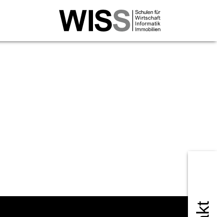
rtschaftsinformatik
l. Wirtschaftsinformatiker/in HF
ital Transformation NDS HF
tschaftsinformatiker/in mit eidg. FA
Business Specialist mit eidg. FA
Professional WISS ‒ Trends, Analysen &
ategien für den Einsatz von KI in Unternehmen
Professional WISS ‒ KI-basierte Optimierung von
iness Cases
Professional WISS ‒ Einführung &
terentwicklung von KI in Unternehmen
 FH Wirtschaftsinformatik