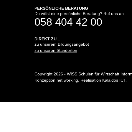
Immobilien
PERSÖNLICHE BERATUNG
Du willst eine persönliche Beratung? Ruf uns an:
Bauprojekt- & Immobilienmanagement NDS HF
058 404 42 00
Immobilienbewirtschafter/in mit eidg. FA
Prüfungsvorbereitung für Immobilienbewirtschaft
mit eidg. FA
DIREKT ZU...
zu unserem Bildungsangebot
Immobilienbewerter/in mit eidg. FA
zu unseren Standorten
Prüfungsvorbereitung für Immobilienbewertung mi
eidg. FA
Immobilienvermarkter/in mit eidg. FA
Prüfungsvorbereitung für Immobilienvermarktung 
Copyright 2026 - WISS Schulen für Wirtschaft Infor
eidg. FA
Konzeption
net working
. Realisation
Kalaidos ICT
.
Eidg. dipl. Immobilientreuhänder/in
Prüfungsvorbereitung für Immobilientreuhand mit
eidg. Diplom
Sachbearbeiter/in Immobilienbewirtschaftung
WISS/HEV
Sachbearbeiter/in Immobilienbewertung WISS/HE
Sachbearbeiter/in Immobilienvermarktung WISS/
Sachbearbeiter/in Liegenschaftenunterhalt WISS