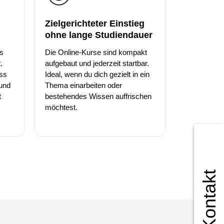
Zielgerichteter Einstieg
ohne lange Studiendauer
s
Die Online-Kurse sind kompakt
.
aufgebaut und jederzeit startbar.
ass
Ideal, wenn du dich gezielt in ein
 und
Thema einarbeiten oder
t
bestehendes Wissen auffrischen
möchtest.
Kontakt
ür soziale Medien
m geben wir
 Medien,
herweise mit