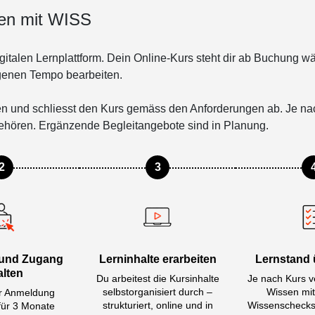
usammen, die Sie ihnen bereitgestellt haben oder die sie im Rah
nen mit WISS
ammelt haben.
Weitere Informationen
gitalen Lernplattform. Dein Online-Kurs steht dir ab Buchung 
EIGEN
ALLE A
eigenen Tempo bearbeiten.
ten und schliesst den Kurs gemäss den Anforderungen ab. Je 
ehören. Ergänzende Begleitangebote sind in Planung.
2
3
und Zugang
Lerninhalte erarbeiten
Lernstand 
alten
Du arbeitest die Kursinhalte
Je nach Kurs ve
selbstorganisiert durch –
Wissen mi
r Anmeldung
strukturiert, online und in
Wissenschecks
 für 3 Monate