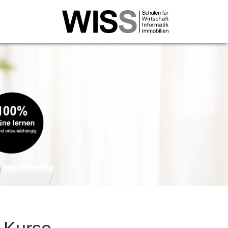
rtschaftsinformatik
l. Wirtschaftsinformatiker/in HF
ital Transformation NDS HF
tschaftsinformatiker/in mit eidg. FA
Business Specialist mit eidg. FA
Professional WISS ‒ Trends, Analysen &
ategien für den Einsatz von KI in Unternehmen
Professional WISS ‒ KI-basierte Optimierung von
iness Cases
Professional WISS ‒ Einführung &
terentwicklung von KI in Unternehmen
 FH Wirtschaftsinformatik