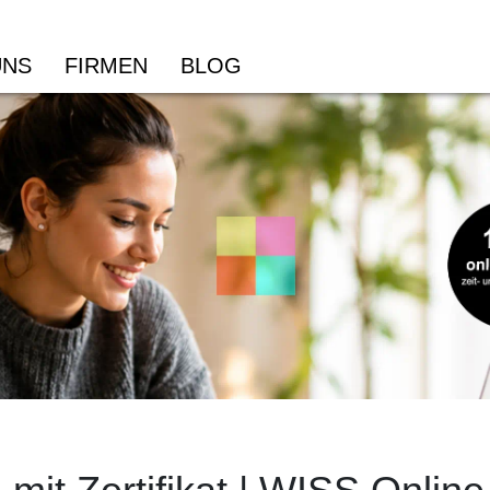
UNS
FIRMEN
BLOG
Informatik
Wi
Dipl. Informatiker/in HF
Dip
PRO-Modul – Mit Vibe Coding eine Applikation
Dig
professionell entwickeln
Wir
PRO-Modul – Netzwerkservices mit Docker und KI
AI 
bereitstellen
KI-
IT Security & Risk Management NDS HF
Str
ICT-Platform Development Specialist mit eidg. FA
KI-
Cyber Security Specialist/in mit eidg. FA
Bus
CAS FH Informatik
KI-
Wei
CAS