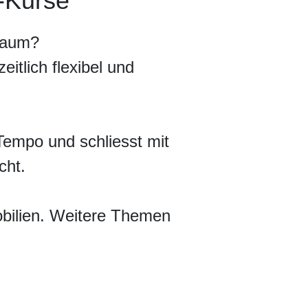
e-Kurse
odulkurse
lraum?
ulkurs Content Marketing
ulkurs KI im Online Marketing
itlich flexibel und
ulkurs SEO
ulkurs Social Media Ads
ulkurs WordPress Website Creation
Tempo und schliesst mit
cht.
obilien. Weitere Themen