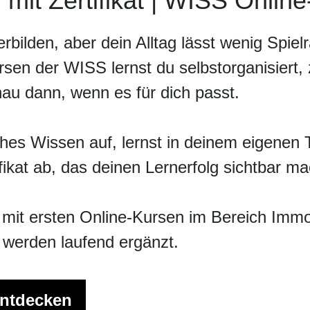
 mit Zertifikat | WISS Onlin
Grundbildung
M
terbilden, aber dein Alltag lässt wenig Spie
ICT-Fachmann/-frau EFZ
Mod
ICT-Fachmann/-frau EFZ für quereinsteigende
Mod
sen der WISS lernst du selbstorganisiert, ze
Erwachsene
ung
Mod
Informatiker/in EFZ (Applikationsentwicklung)
au dann, wenn es für dich passt.
Mod
Informatiker/in EFZ (Plattformentwicklung)
Mod
t
Informatiker/in EFZ (Applikationsentwicklung) für
quereinsteigende Erwachsene
hes Wissen auf, lernst in deinem eigenen 
Informatiker/in EFZ (Plattformentwicklung) für
quereinsteigende Erwachsene
ikat ab, das deinen Lernerfolg sichtbar ma
mit
Berufsmaturität Ausrichtung: Technik Architektur Life
Sciences
Downloads zu den Angeboten der Grundbildung
ir mit ersten Online-Kursen im Bereich Imm
werden laufend ergänzt.
V
HEV
entdecken
/HEV