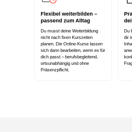
Flexibel weiterbilden –
Pr
passend zum Alltag
dei
Du musst deine Weiterbildung
Du b
nicht nach fixen Kurszeiten
dir 
planen. Die Online-Kurse lassen
Inha
sich dann bearbeiten, wenn es für
anwe
dich passt – berufsbegleitend,
konk
ortsunabhängig und ohne
Frag
Präsenzpflicht.
Diese Webse
Wir verwenden Co
anbieten zu könn
Informationen zu
Werbung und Anal