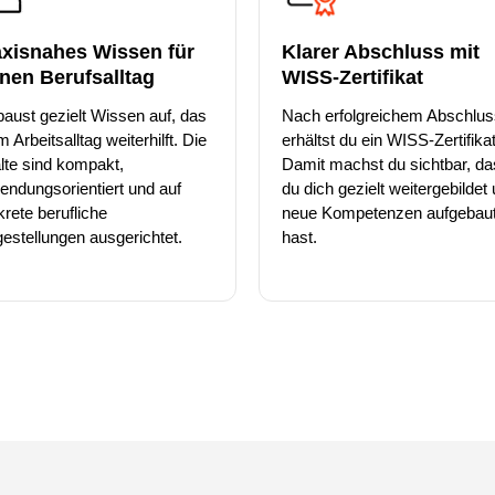
axisnahes Wissen für
Klarer Abschluss mit
nen Berufsalltag
WISS-Zertifikat
aust gezielt Wissen auf, das
Nach erfolgreichem Abschlus
im Arbeitsalltag weiterhilft. Die
erhältst du ein WISS-Zertifikat
lte sind kompakt,
Damit machst du sichtbar, d
ndungsorientiert und auf
du dich gezielt weitergebildet
rete berufliche
neue Kompetenzen aufgebau
estellungen ausgerichtet.
hast.
ite verwendet Cookies.
okies, um Inhalte und Anzeigen zu personalisieren, Funktionen f
en und die Zugriffe auf unsere Website zu analysieren. Ausserde
 Ihrer Verwendung unserer Website an unsere Partner für soziale
ysen weiter. Unsere Partner führen diese Informationen möglic